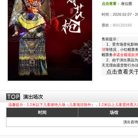
点击查看：
座位图
时间：2026.02.07 - 
票价：
80/120/160
售前提示 :
1、受市场变化影响
消
等情况，小红帽票
帽票务
承诺全额退款
2、由于演出票品为
天无理由退货暂行办
点击查看关
温馨提示：1.2米以下儿童谢绝入场（儿童项目除外），1.2米以上儿童需持票入
时间
场馆
演出咨询订