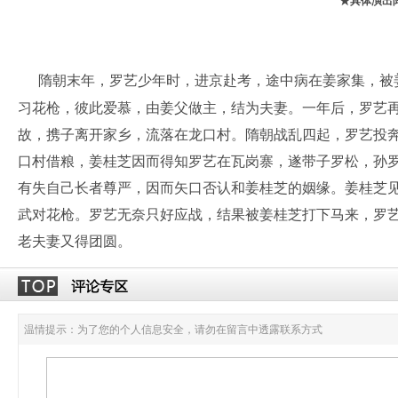
★具体演出
隋朝末年，罗艺少年时，进京赴考，途中病在姜家集，被
习花枪，彼此爱慕，由姜父做主，结为夫妻。一年后，罗艺
故，携子离开家乡，流落在龙口村。隋朝战乱四起，罗艺投
口村借粮，姜桂芝因而得知罗艺在瓦岗寨，遂带子罗松，孙
有失自己长者尊严，因而矢口否认和姜桂芝的姻缘。姜桂芝
武对花枪。罗艺无奈只好应战，结果被姜桂芝打下马来，罗
老夫妻又得团圆。
温情提示：为了您的个人信息安全，请勿在留言中透露联系方式