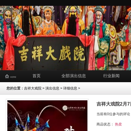
首页
全部演出信息
行业新闻
您的位置：
吉祥大戏院
>
演出信息
> 详细信息 >
吉祥大戏院2月
当前有0位参与的评论
商品状态：
热卖